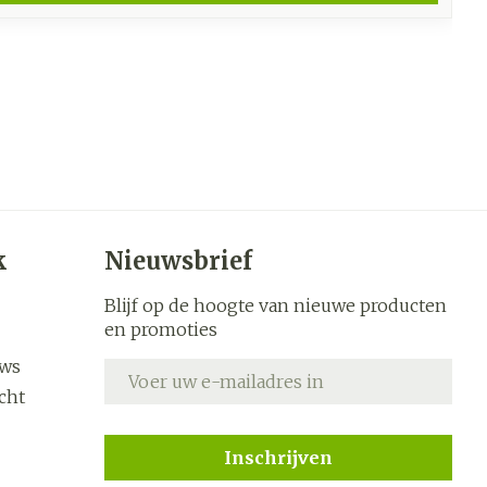
k
Nieuwsbrief
Blijf op de hoogte van nieuwe producten
en promoties
uws
E-mail adres
cht
Inschrijven