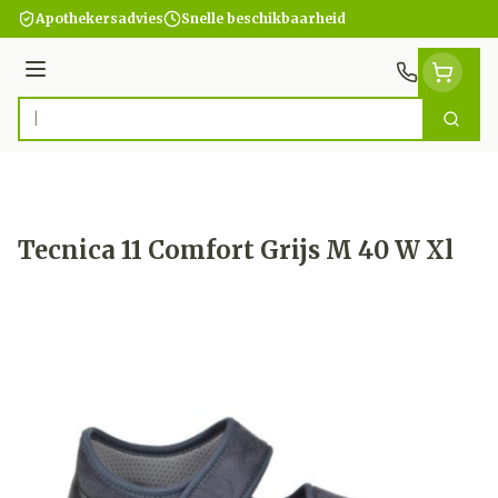
Ga naar de inhoud
Apothekersadvies
Snelle beschikbaarheid
Menu
Zoek
Product, merk, categorie...
Tecnica 11 Comfort Grijs M 40 W Xl