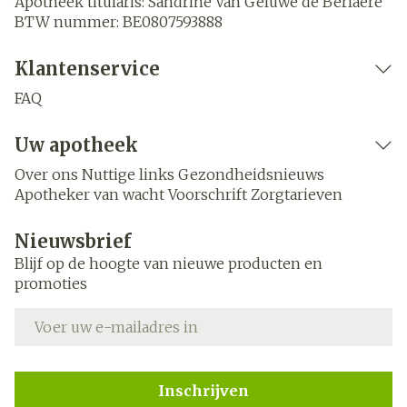
Apotheek titularis:
Sandrine Van Geluwe de Berlaere
BTW nummer:
BE0807593888
Klantenservice
FAQ
Uw apotheek
Over ons
Nuttige links
Gezondheidsnieuws
Apotheker van wacht
Voorschrift
Zorgtarieven
Nieuwsbrief
Blijf op de hoogte van nieuwe producten en
promoties
E-mail adres
Inschrijven