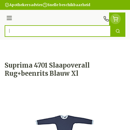
Ga naar de inhoud
Apothekersadvies
Snelle beschikbaarheid
Menu
Zoek
Product, merk, categorie...
Suprima 4701 Slaapoverall
Rug+beenrits Blauw Xl