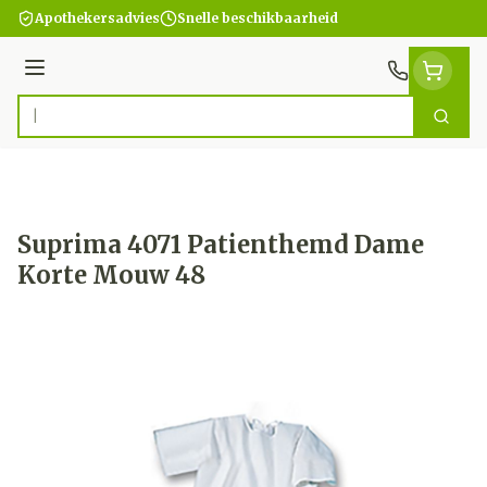
Ga naar de inhoud
Apothekersadvies
Snelle beschikbaarheid
Menu
Zoek
Product, merk, categorie...
Suprima 4071 Patienthemd Dame
Korte Mouw 48