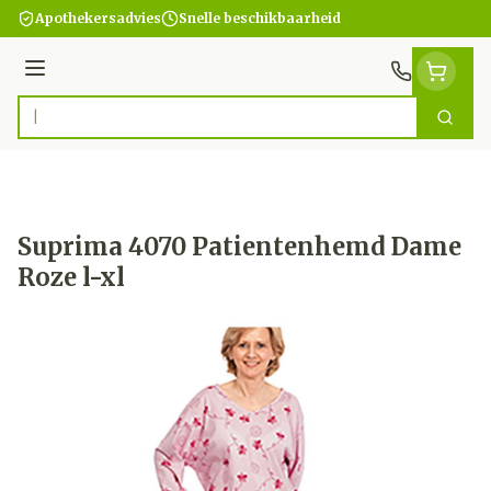
Ga naar de inhoud
Apothekersadvies
Snelle beschikbaarheid
Menu
Zoek
Product, merk, categorie...
Suprima 4070 Patientenhemd Dame
Roze l-xl