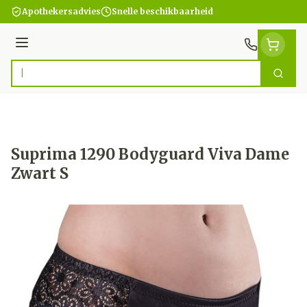
Ga naar de inhoud
Apothekersadvies
Snelle beschikbaarheid
Menu
Zoek
Product, merk, categorie...
Suprima 1290 Bodyguard Viva Dame
Zwart S