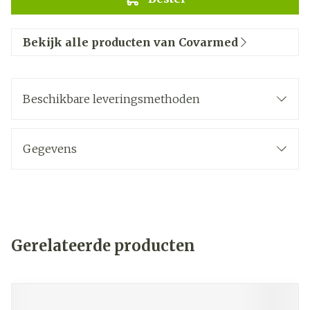
Bekijk alle producten van Covarmed
Beschikbare leveringsmethoden
Gegevens
Gerelateerde producten
Navigeren door de elementen van de carrousel is mogelij
Druk om carrousel over te slaan
Druk op om naar carrouselnavigatie te gaan