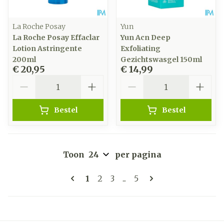
La Roche Posay
Yun
La Roche Posay Effaclar
Yun Acn Deep
Lotion Astringente
Exfoliating
200ml
Gezichtswasgel 150ml
€ 20,95
€ 14,99
Aantal
Aantal
Bestel
Bestel
Toon
per pagina
Pagina's
U lees momenteel pagina
Pagina
Pagina
Pagina
1
2
3
...
5