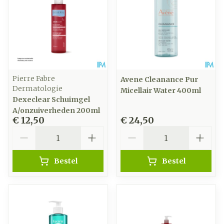
Pierre Fabre
Avene Cleanance Pur
Dermatologie
Micellair Water 400ml
Dexeclear Schuimgel
A/onzuiverheden 200ml
€ 12,50
€ 24,50
Aantal
Aantal
Bestel
Bestel