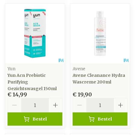
Yun
Avene
Yun Acn Prebiotic
Avene Cleanance Hydra
Purifying
Wascreme 200ml
Gezichtswasgel 150ml
€ 14,99
€ 19,90
Aantal
Aantal
Bestel
Bestel