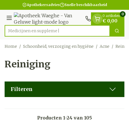
Dia 1 van 1
Ga naar de inhoud
Apothekersadvies
Snelle beschikbaarheid
0
0 artikelen
Menu
€ 0,00
Medici
Zoek
Product, merk, categorie...
Home
/
Schoonheid, verzorging en hygiëne
/
Acne
/
Reinig
Reiniging
Filteren
Producten
1
-
24
van
105