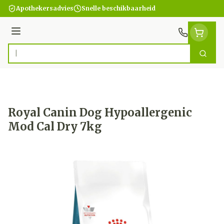
Ga naar de inhoud
Apothekersadvies
Snelle beschikbaarheid
Menu
Zoek
Product, merk, categorie...
Royal Canin Dog Hypoallergenic
Mod Cal Dry 7kg