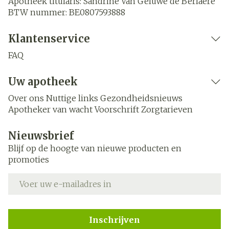
Apotheek titularis:
Sandrine Van Geluwe de Berlaere
BTW nummer:
BE0807593888
Klantenservice
FAQ
Uw apotheek
Over ons
Nuttige links
Gezondheidsnieuws
Apotheker van wacht
Voorschrift
Zorgtarieven
Nieuwsbrief
Blijf op de hoogte van nieuwe producten en
promoties
E-mail adres
Inschrijven