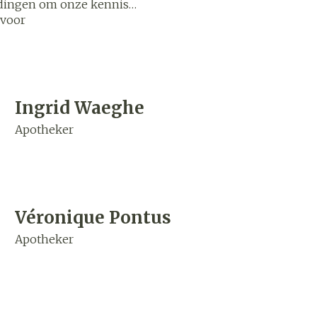
idingen om onze kennis
 voor
n en bieden wij
zorging
Supplementen
Insecten
aal en
en
Mondmaskers
middelen
nissen
d -
Ingrid Waeghe
uid
Apotheker
id
Véronique Pontus
Apotheker
Zelfbruiner
Scheren