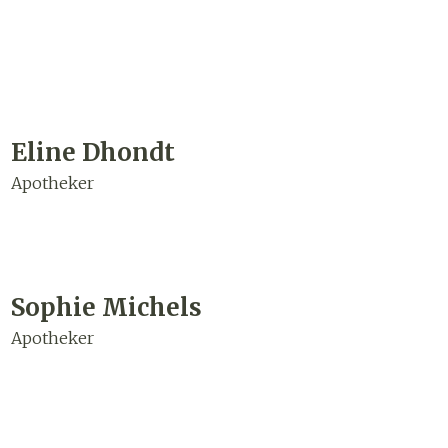
werende
Parfums en
geurproducten
Eline Dhondt
Apotheker
Sophie Michels
Apotheker
CBD