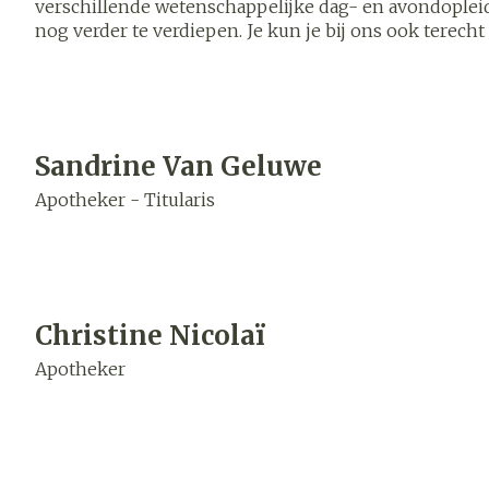
verschillende wetenschappelijke dag- en avondople
Haar
nog verder te verdiepen. Je kun je bij ons ook terecht
een medicatieschema op maat, medische hulpmiddele
Gezichtsver
als Zorgpunt apotheek specialistisch thuiszorgmateri
Pillendozen 
accessoires
aanvullende dienstverlenging.
Pigmentstoor
Gevoelige hui
Sandrine Van Geluwe
geïrriteerde h
Apotheker - Titularis
Gemengde hu
Doffe huid
Toon meer
Christine Nicolaï
Apotheker
Snurken