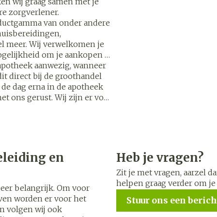
Overige diabetes
Accessoire
en wij graag samen met je
Nagelbijten
producten
Zonneban
ere zorgverlener.
oductgamma van onder andere
Nagelversterkend
Naalden voor
Voorbereid
uisbereidingen,
stelsel
Hormonaal stelsel
Gynaecol
ikdoorn
insulinespuiten
el meer. Wij verwelkomen je
Toon meer
Toon meer
ogelijkheid om je aankopen of
Toon meer
e apotheek aanwezig, wanneer
Zenuwstelsel
Slapeloos
it direct bij de groothandel
spanning 
jk de dag erna in de apotheek
or
puiten
Make-up
Sondes, baxters en
Seksualite
Bandages
het ons gerust. Wij zijn er voor
catheters
intieme h
Orthopedi
Immuniteit
orthopedi
Allergie
Make-up penselen en
verbande
orging
Sondes
Condooms
gebruiksvoorwerpen
 injectie
anticoncep
Accessoires voor sondes
Eyeliner - oogpotlood
Buik
Acne
Oor
Intiem welz
eleiding en
Heb je vragen?
orging
Baxters
Mascara
Arm
insulinepen
Intieme ve
Zit je met vragen, aarzel 
Catheters
Oogschaduw
Elleboog
helpen graag verder om je 
Afslanken
Homeopat
Massage
zeer belangrijk. Om voor
Toon meer
Enkel en v
even worden er voor het
Stuur ons een berich
Toon meer
n volgen wij ook
Toon meer