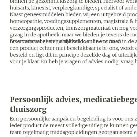
binnen de gezondheidszorg te bieden. Hiervoor werk
Blaren
Zuurstof
huisarts, kinesist, verpleegkundige, specialist of and
Eelt
Naast geneesmiddelen bieden wij een uitgebreid pr
homeopathie, voedingssupplementen, magistrale & h
Ademhalings
Eksteroog - l
verzorgingsproducten, thuiszorgmateriaal en nog ve
graag in de apotheek, maar we bieden je tevens de m
Toon meer
reservaties snel en gemakkelijk online te doen.
Er is normaal gezien altijd voldoende voorraad in d
Spieren en
een product echter niet beschikbaar is bij ons, wordt d
gewrichten
besteld en ligt dit in principe dezelfde dag of uiterli
Specifiek vo
Naalden en s
voor je klaar. En heb je vragen of advies nodig, vraag 
mannen
jou.
Infecties
Spuiten
Lichaamsverz
Oplossing voor
Deodorant
Naalden
Luizen
Persoonlijk advies, medicatiebeg
Gezichtsverz
Naalden voor 
thuiszorg
- pennaalden
Diagnostica
Een persoonlijke aanpak en begeleiding is voor ons 
Toon meer
ieder product de meest volledige uitleg te kunnen g
team regelmatig middagopleidingen georganiseerd e