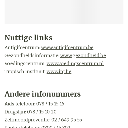
Nuttige links
Antigifcentrum:
www.antigifcentrum.b
e
Gezondheidsinformatie:
www.gezondheid.be
Voedingscentrum:
www.voedingscentrum.nl
Tropisch instituut:
www.itg.be
Vaccinaties:
www.vacciweb.be
Bijsluiters:
www.e-compendium.be
Andere infonummers
Geneesmiddelen:
www.bcfi.be
Aids telefoon: 078 / 15 15 15
Drugslijn: 078 / 15 10 20
Zelfmoordpreventie: 02 / 649 95 55
Kankertelefoon: 0800 / 15 802