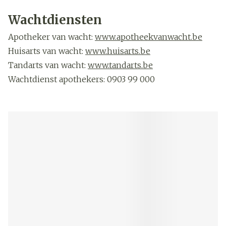
Tele-onthaal: 106
Child focus: 110
Wachtdiensten
Apotheker van wacht:
www.apotheekvanwacht.be
Huisarts van wacht:
www.huisarts.be
Tandarts van wacht:
www.tandarts.be
Wachtdienst apothekers: 0903 99 000