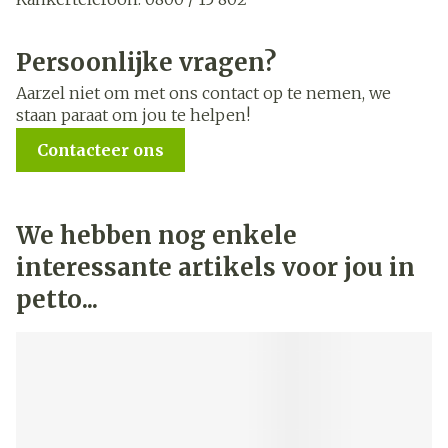
Kinder- en jongerentelefoon: 102
Antigifcentrum: 070 / 245 245
Persoonlijke vragen?
Belgische BrandwondenStichting: 02 / 649 65 89
Aarzel niet om met ons contact op te nemen, we
staan paraat om jou te helpen!
Contacteer ons
We hebben nog enkele
interessante artikels voor jou in
petto...