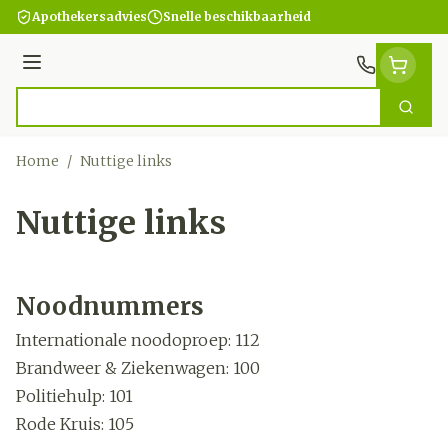
Ga naar de inhoud
Apothekersadvies
Snelle beschikbaarheid
Menu
Zoek
Product, merk, categorie...
Home
/
Nuttige links
Nuttige links
Noodnummers
Internationale noodoproep: 112
Brandweer & Ziekenwagen: 100
Politiehulp: 101
Rode Kruis: 105