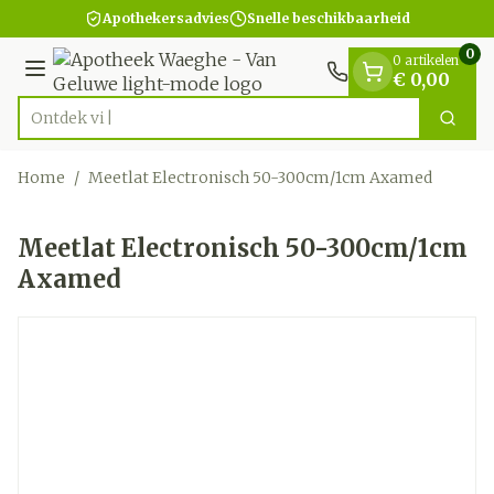
Dia 1 van 1
Ga naar de inhoud
Apothekersadvies
Snelle beschikbaarheid
0
0 artikelen
Menu
€ 0,00
On
Zoek
Product, merk, categorie...
Home
/
Meetlat Electronisch 50-300cm/1cm Axamed
Meetlat Electronisch 50-300cm/1cm
Axamed