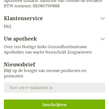
Apotheek titularis:
Sandrine Van Geluwe de Berlaere
BTW nummer:
BE0807593888
Klantenservice
FAQ
Uw apotheek
Over ons
Nuttige links
Gezondheidsnieuws
Apotheker van wacht
Voorschrift
Zorgtarieven
Nieuwsbrief
Blijf op de hoogte van nieuwe producten en
promoties
E-mail adres
Inschrijven