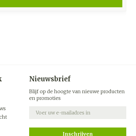
k
Nieuwsbrief
Blijf op de hoogte van nieuwe producten
en promoties
uws
E-mail adres
cht
Inschrijven