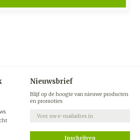
k
Nieuwsbrief
Blijf op de hoogte van nieuwe producten
en promoties
uws
E-mail adres
cht
Inschrijven