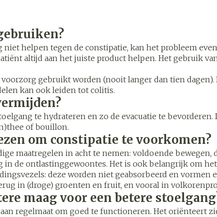
Overige diabetes
Accessoire
Nagelbijten
producten
Zonneban
Nagelversterkend
Naalden voor
Voorbereid
gebruiken?
stelsel
Hormonaal stelsel
Gynaecol
ikdoorn
insulinespuiten
Toon meer
Toon meer
 niet helpen tegen de constipatie, kan het probleem eve
Toon meer
patiënt altijd aan het juiste product helpen. Het gebruik
Zenuwstelsel
Slapeloos
oorzorg gebruikt worden (nooit langer dan tien dagen). 
spanning 
len kan ook leiden tot colitis.
or
puiten
Make-up
Sondes, baxters en
Seksualite
Bandages
vermijden?
catheters
intieme h
Orthopedi
Immuniteit
orthopedi
Allergie
toelgang te hydrateren en zo de evacuatie te bevorderen. D
Make-up penselen en
verbande
orging
Sondes
Condooms
)thee of bouillon.
gebruiksvoorwerpen
 injectie
anticoncep
wezen om constipatie te voorkomen?
Accessoires voor sondes
Eyeliner - oogpotlood
Buik
Acne
Oor
oudige maatregelen in acht te nemen: voldoende bewegen, 
Intiem welz
orging
Baxters
Mascara
Arm
 in de ontlastinggewoontes. Het is ook belangrijk om he
insulinepen
Intieme ve
dingsvezels: deze worden niet geabsorbeerd en vormen ee
Catheters
Oogschaduw
Elleboog
ug in (droge) groenten en fruit, en vooral in volkorenpr
Afslanken
Homeopat
Massage
Toon meer
Enkel en v
tere maag voor een betere stoelgang
Toon meer
d aan regelmaat om goed te functioneren. Het oriënteert 
Toon meer