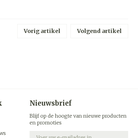
werende
Parfums en
geurproducten
Vorig artikel
Volgend artikel
k
Nieuwsbrief
CBD
Blijf op de hoogte van nieuwe producten
en promoties
uws
E-mail adres