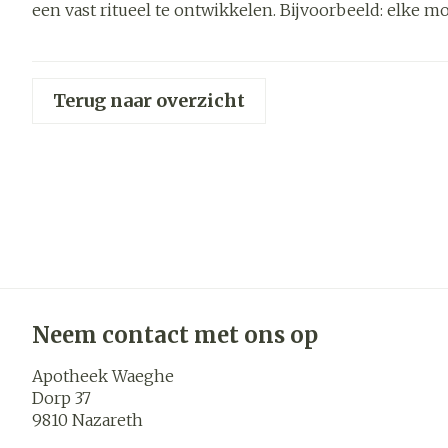
een vast ritueel te ontwikkelen. Bijvoorbeeld: elke mo
Haar
Gezichtsver
Pillendozen 
accessoires
Pigmentstoor
Terug naar overzicht
Gevoelige hui
geïrriteerde h
Gemengde hu
Doffe huid
Toon meer
Neem contact met ons op
Snurken
Apotheek Waeghe
Dorp 37
9810
Nazareth