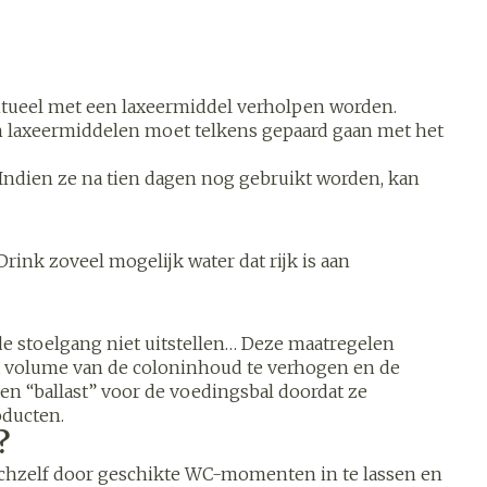
s
Bed
k
Doorliggen - decubitis
ing zon
Toon meer
ogie
Urinewegen
ntueel met een laxeermiddel verholpen worden.
 van laxeermiddelen moet telkens gepaard gaan met het
heid,
Stoppen met roken
Indien ze na tien dagen nog gebruikt worden, kan
en stress
it en
 en
Gezichtsreiniging -
Instrumenten
ygiene
e -
ontschminken
sche
Anti tumor middelen
rink zoveel mogelijk water dat rijk is aan
n
 en
Reinigingsmelk, - crème,
tie
-olie en gel
Anesthesie
de stoelgang niet uitstellen… Deze maatregelen
ijn
Tonic - lotion
t volume van de coloninhoud te verhogen en de
rzorging
Micellair water
n “ballast” voor de voedingsbal doordat ze
oducten.
hie
Diverse
Specifiek voor de ogen
oet
?
geneesmiddelen
Toon meer
zichzelf door geschikte WC-momenten in te lassen en