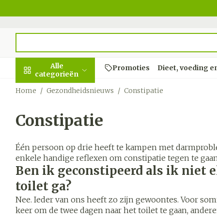
Ga naar de inhoud
Product, merk, categorie...
Alle
Promoties
Dieet, voeding e
categorieën
Home
/
Gezondheidsnieuws
/
Constipatie
Promoties
Constipatie
Schoonheid,
Haar en Hoo
Afslanken
Zwangersch
Geheugen
Aromatherap
Lenzen en br
Insecten
Maag darm s
verzorging en
hygiëne
Kammen - on
Maaltijdverva
Zwangerschap
Verstuiver
Lensproducte
Verzorging in
Maagzuur
Toon submenu voor Schoonh
Één persoon op drie heeft te kampen met darmprobl
Seksualiteit
Beschadigd ha
Eetlustremme
Borstvoeding
Essentiële oli
Brillen
Anti insecten
Lever, galblaa
enkele handige reflexen om constipatie tegen te gaan
Dieet, voeding en
hoofdirritatie
pancreas
Ben ik geconstipeerd als ik niet 
Platte buik
Lichaamsverz
Complex - co
Teken tang of
vitamines
Toon submenu voor Dieet, v
Styling - spra
Braken
toilet ga?
Vetverbrander
Vitamines en
Zwangerschap en
Zware benen
Verzorging
supplemente
Laxeermiddel
Nee. Ieder van ons heeft zo zijn gewoontes. Voor so
Toon meer
kinderen
keer om de twee dagen naar het toilet te gaan, ande
Oligo-eleme
Honden
Toon submenu voor Zwanger
Toon meer
Toon meer
Toon meer