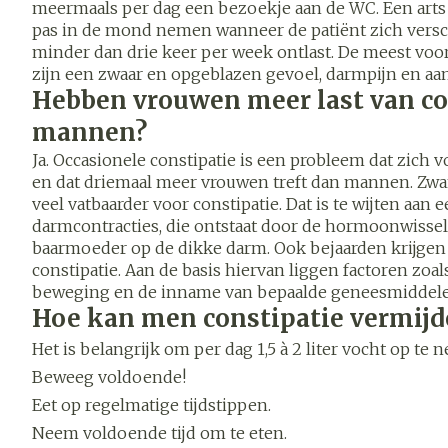
meermaals per dag een bezoekje aan de WC. Een arts z
pas in de mond nemen wanneer de patiënt zich versc
Vitaliteit 50+
minder dan drie keer per week ontlast. De meest vo
Toon submenu voor Vitalitei
Thuiszorg
Nagels en h
zijn een zwaar en opgeblazen gevoel, darmpijn en aa
Mond
Huid
Plantaardige
Natuur
Hebben vrouwen meer last van co
Batterijen
geneeskunde
Toon submenu voor Natuur 
Droge mond
Ontsmetten e
mannen?
Toebehoren
desinfecteren
Spijsverteri
Elektrische
Thuiszorg en EHBO
Ja. Occasionele constipatie is een probleem dat zich v
Steriel materia
tandenborstel
Schimmels
Toon submenu voor Thuiszo
en dat driemaal meer vrouwen treft dan mannen. Zw
veel vatbaarder voor constipatie. Dat is te wijten aan
Interdentaal - 
Koortsblaasjes
Dieren en insecten
Vacht, huid 
darmcontracties, die ontstaat door de hormoonwissel
Toon submenu voor Dieren e
Kunstgebit
Jeuk
baarmoeder op de dikke darm. Ook bejaarden krijge
Geneesmiddelen
constipatie. Aan de basis hiervan liggen factoren zoa
Toon meer
Toon submenu voor Genees
beweging en de inname van bepaalde geneesmiddele
Hoe kan men constipatie vermijd
Aerosolthera
Het is belangrijk om per dag 1,5 à 2 liter vocht op te n
zuurstof
Voeten en b
Zware benen
Beweeg voldoende!
Aerosol toeste
Droge voeten, 
Tabletten
Eet op regelmatige tijdstippen.
kloven
Neem voldoende tijd om te eten.
Aerosol access
Creme, gel en