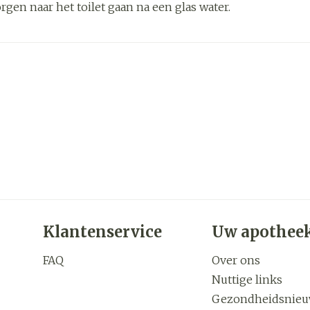
rgen naar het toilet gaan na een glas water.
zorging
Supplementen
Insecten
en
Mondmaskers
middelen
nissen
d -
uid
id
Klantenservice
Uw apothee
Zelfbruiner
Scheren
FAQ
Over ons
Nuttige links
Gezondheidsnie