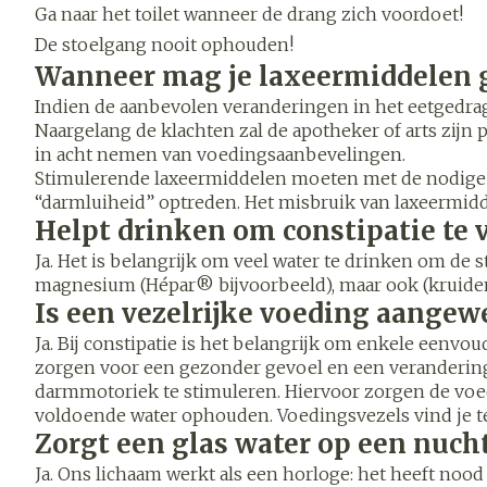
Blaren
Ga naar het toilet wanneer de drang zich voordoet!
Zuurstof
De stoelgang nooit ophouden!
Eelt
Wanneer mag je laxeermiddelen 
Ademhalings
Eksteroog - l
Indien de aanbevolen veranderingen in het eetgedrag
Toon meer
Naargelang de klachten zal de apotheker of arts zijn 
in acht nemen van voedingsaanbevelingen.
Spieren en
Stimulerende laxeermiddelen moeten met de nodige v
gewrichten
“darmluiheid” optreden. Het misbruik van laxeermidde
Specifiek vo
Naalden en s
Helpt drinken om constipatie te 
mannen
Infecties
Ja. Het is belangrijk om veel water te drinken om de s
Spuiten
Lichaamsverz
magnesium (Hépar® bijvoorbeeld), maar ook (kruiden
Oplossing voor
Is een vezelrijke voeding aange
Deodorant
Naalden
Luizen
Ja. Bij constipatie is het belangrijk om enkele eenv
Gezichtsverz
zorgen voor een gezonder gevoel en een verandering
Naalden voor 
darmmotoriek te stimuleren. Hiervoor zorgen de voe
- pennaalden
voldoende water ophouden. Voedingsvezels vind je ter
Diagnostica
Toon meer
Zorgt een glas water op een nuch
Ja. Ons lichaam werkt als een horloge: het heeft noo