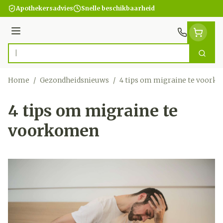
Ga naar de inhoud
Apothekersadvies
Snelle beschikbaarheid
Menu
Zoek
Product, merk, categorie...
Home
/
Gezondheidsnieuws
/
4 tips om migraine te voork
4 tips om migraine te
voorkomen