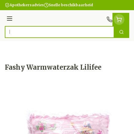
Ga naar de inhoud
Apothekersadvies
Snelle beschikbaarheid
Menu
Zoek
Product, merk, categorie...
Fashy Warmwaterzak Lilifee