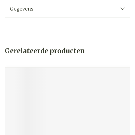
Gegevens
Gerelateerde producten
Navigeren door de elementen van de carrousel is mogelij
Druk om carrousel over te slaan
Druk op om naar carrouselnavigatie te gaan