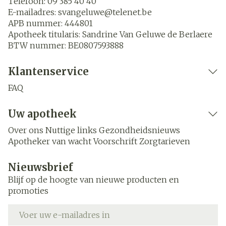
Telefoon:
09 385 40 40
E-mailadres:
svangeluwe@
telenet.be
APB nummer:
444801
Apotheek titularis:
Sandrine Van Geluwe de Berlaere
BTW nummer:
BE0807593888
Klantenservice
FAQ
Uw apotheek
Over ons
Nuttige links
Gezondheidsnieuws
Apotheker van wacht
Voorschrift
Zorgtarieven
Nieuwsbrief
Blijf op de hoogte van nieuwe producten en
promoties
E-mail adres