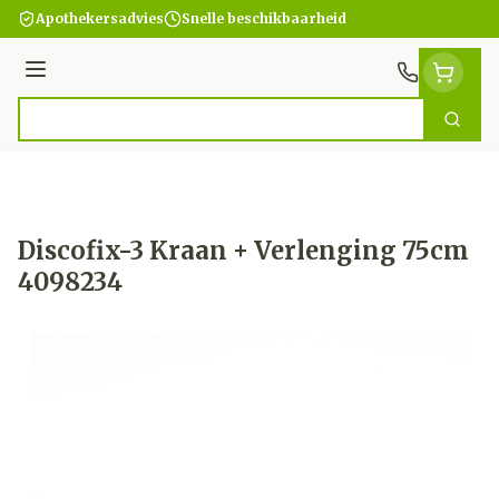
Ga naar de inhoud
Apothekersadvies
Snelle beschikbaarheid
Menu
Zoek
Product, merk, categorie...
Discofix-3 Kraan + Verlenging 75cm
4098234