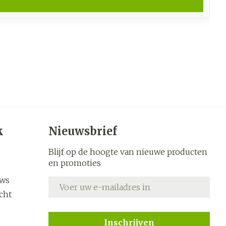
k
Nieuwsbrief
Blijf op de hoogte van nieuwe producten
en promoties
uws
E-mail adres
cht
Inschrijven