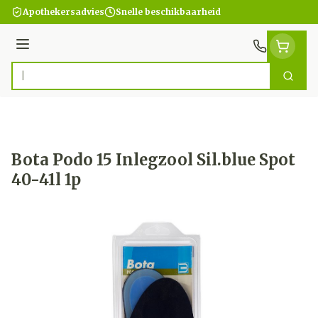
Ga naar de inhoud
Apothekersadvies
Snelle beschikbaarheid
Menu
Zoek
Product, merk, categorie...
Bota Podo 15 Inlegzool Sil.blue Spot
40-41l 1p