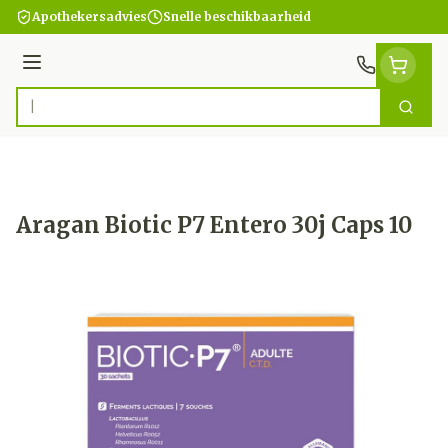
Ga naar de inhoud
Apothekersadvies
Snelle beschikbaarheid
Menu
Zoek
Product, merk, categorie...
Aragan Biotic P7 Entero 30j Caps 10