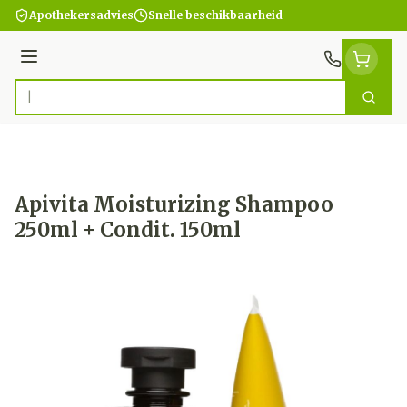
Ga naar de inhoud
Apothekersadvies
Snelle beschikbaarheid
Menu
Zoek
Product, merk, categorie...
Apivita Moisturizing Shampoo
250ml + Condit. 150ml