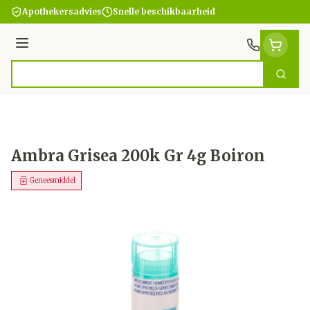
Ga naar de inhoud
Apothekersadvies
Snelle beschikbaarheid
Menu
Zoek
Product, merk, categorie...
Ambra Grisea 200k Gr 4g Boiron
Geneesmiddel