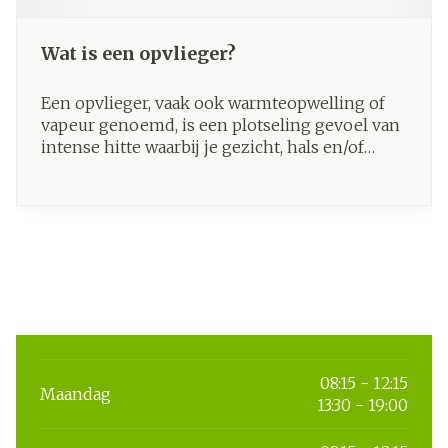
Wat is een opvlieger?
Een opvlieger, vaak ook warmteopwelling of
vapeur genoemd, is een plotseling gevoel van
intense hitte waarbij je gezicht, hals en/of
borst rood worden en je opeens heftig gaat
zweten.
08:15 - 12:15
Maandag
13:30 - 19:00