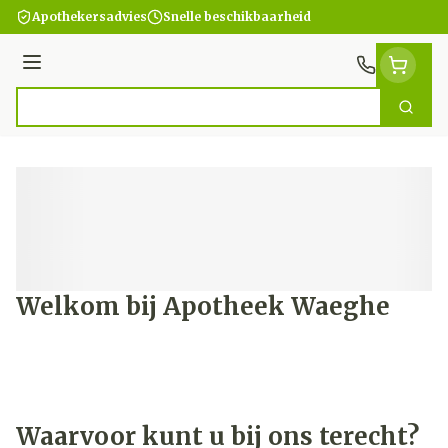
Ga naar de inhoud
Apothekersadvies
Snelle beschikbaarheid
Menu
Zoek
Product, merk, categorie...
Welkom bij Apotheek Waeghe
Waarvoor kunt u bij ons terecht?