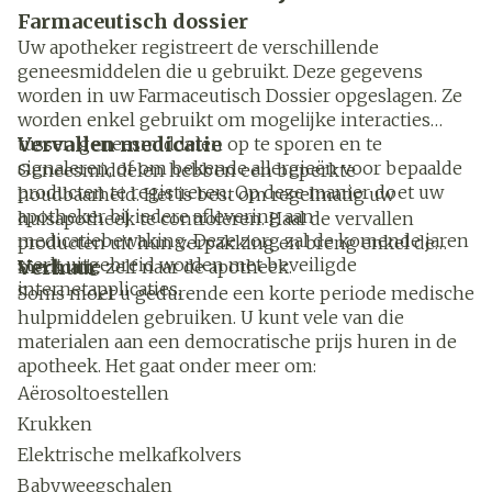
Farmaceutisch dossier
Uw apotheker registreert de verschillende
geneesmiddelen die u gebruikt. Deze gegevens
worden in uw Farmaceutisch Dossier opgeslagen. Ze
worden enkel gebruikt om mogelijke interacties
Vervallen medicatie
tussen geneesmiddelen op te sporen en te
signaleren, of om bekende allergieën voor bepaalde
Geneesmiddelen hebben een beperkte
producten te registreren. Op deze manier doet uw
houdbaarheid. Het is best om regelmatig uw
apotheker bij iedere aflevering aan
huisapotheek te controleren. Haal de vervallen
medicatiebewaking. Deze zorg zal de komende jaren
producten uit hun verpakking en breng enkel de
sterk uitgebreid worden met beveiligde
Verhuur
medicatie zelf naar de apotheek.
internetapplicaties.
Soms moet u gedurende een korte periode medische
hulpmiddelen gebruiken. U kunt vele van die
materialen aan een democratische prijs huren in de
apotheek. Het gaat onder meer om:
Aërosoltoestellen
Krukken
Elektrische melkafkolvers
Babyweegschalen